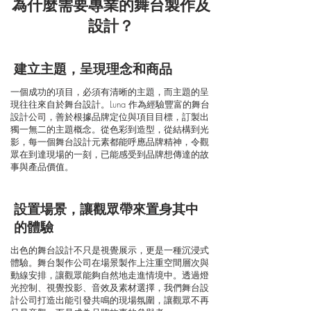
為什麼需要專業的舞台製作及
設計？
建立主題，呈現理念和商品
一個成功的項目，必須有清晰的主題，而主題的呈
現往往來自於舞台設計。Luna 作為經驗豐富的舞台
設計公司，善於根據品牌定位與項目目標，訂製出
獨一無二的主題概念。從色彩到造型，從結構到光
影，每一個舞台設計元素都能呼應品牌精神，令觀
眾在到達現場的一刻，已能感受到品牌想傳達的故
事與產品價值。
設置場景，讓觀眾帶來置身其中
的體驗
出色的舞台設計不只是視覺展示，更是一種沉浸式
體驗。舞台製作公司在場景製作上注重空間層次與
動線安排，讓觀眾能夠自然地走進情境中。透過燈
光控制、視覺投影、音效及素材選擇，我們舞台設
計公司打造出能引發共鳴的現場氛圍，讓觀眾不再