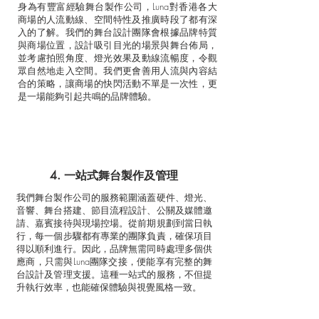
身為有豐富經驗舞台製作公司，Luna對香港各大
商場的人流動線、空間特性及推廣時段了都有深
入的了解。我們的舞台設計團隊會根據品牌特質
與商場位置，設計吸引目光的場景與舞台佈局，
並考慮拍照角度、燈光效果及動線流暢度，令觀
眾自然地走入空間。我們更會善用人流與內容結
合的策略，讓商場的快閃活動不單是一次性，更
是一場能夠引起共鳴的品牌體驗。
4. 一站式舞台製作及管理
我們舞台製作公司的服務範圍涵蓋硬件、燈光、
音響、舞台搭建、節目流程設計、公關及媒體邀
請、嘉賓接待與現場控場。從前期規劃到當日執
行，每一個步驟都有專業的團隊負責，確保項目
得以順利進行。因此，品牌無需同時處理多個供
應商，只需與Luna團隊交接，便能享有完整的舞
台設計及管理支援。這種一站式的服務，不但提
升執行效率，也能確保體驗與視覺風格一致。