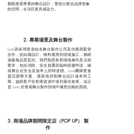
都能透過專業的舞台設計，塑造出配合品牌形象
的空間，令項目更具感染力。
2. 專業場景及舞台製作
Luna與多間香港知名舞台製作公司及供應商緊密
合作，從結構設計、物料選用到現場施工，都經
過嚴格品質監控。我們熟悉各類場地條件及法規
要求，包括消防、安全負重與臨時搭建申請，確
保舞台在安全及效率上同時達標。Luna團隊更會
靈活調整方案，適當地控制舞台設計成本和工
期，協助客戶在有限資源中達到最佳效果。這正
是 Luna 於香港舞台製作領域中備受信賴的原因。
3. 商場品牌期間限定店（POP UP） 製
作