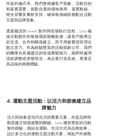
作簽約儀式等。我們會根據客戶形象、活動目的
和嘉賓需要，規劃合適的場地佈局、嘉賓動線、
燈光音響及餐飲安排，確保每個細節都配合活動
主題與品牌形象。
透過嚴謹的 event 製作與現場執行流程，Luna 確
保活動製作的每個環節順暢銜接，讓客戶能專注
於交流、合作和關係建立，而不用被繁瑣管理分
散注意力。作為經驗豐富的活動策劃公司，我們
的團隊亦具備靈活的現場應變能力，能即時處理
流程調整或突發情況，為企業打造高效、專業且
具品味的商務體驗。
4. 運動主題活動：以活力和節奏建立品
牌魅力
活力與節奏是現代生活的重要元素，亦是品牌與
觀眾建立情感連繫的關鍵。Luna 擁有豐富的活動
製作經驗，能結合運動、生活方式與品牌故事，
設計多元化的運動主題活動方案，例如戶外挑戰