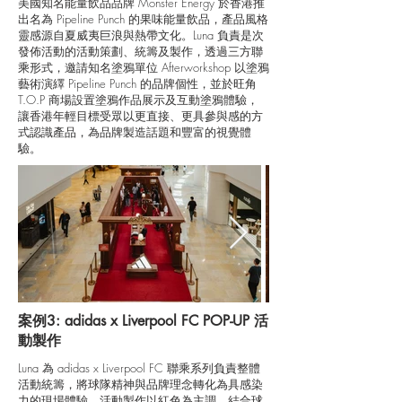
美國知名能量飲品品牌 Monster Energy 於香港推
出名為 Pipeline Punch 的果味能量飲品，產品風格
靈感源自夏威夷巨浪與熱帶文化。Luna 負責是次
發佈活動的活動策劃、統籌及製作，透過三方聯
乘形式，邀請知名塗鴉單位 Afterworkshop 以塗鴉
藝術演繹 Pipeline Punch 的品牌個性，並於旺角
T.O.P 商場設置塗鴉作品展示及互動塗鴉體驗，
讓香港年輕目標受眾以更直接、更具參與感的方
式認識產品，為品牌製造話題和豐富的視覺體
驗。
案例3: adidas x Liverpool FC POP-UP 活
動製作
Luna 為 adidas x Liverpool FC 聯乘系列負責整體
活動統籌，將球隊精神與品牌理念轉化為具感染
力的現場體驗。活動製作以紅色為主調，結合球