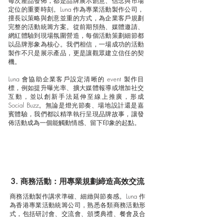
每次產品發佈，都是品牌展示創意、信念與市場
定位的重要時刻。Luna 作為專業活動製作公司，
擅長以策略與創意並重的方式，為企業客戶規劃
完整的活動統籌方案。從前期預熱、媒體邀請、
網紅體驗到現場氛圍營造，每個活動策劃細節都
以品牌形象為核心。我們相信，一場成功的活動
製作不只是展示產品，更是讓觀眾建立信任的契
機。
Luna 會協助企業客戶設定清晰的 event 製作目
標，例如提升曝光率、擴大媒體報導或增加社交
互動，並以創新手法延伸至線上推廣，形成
Social Buzz。無論是燈光節奏、場地設計還是嘉
賓體驗，我們都以精準執行呈現品牌故事，讓發
佈活動成為一個能觸動情感、留下印象的起點。
3. 商務活動：用專業規劃締造高效交流
商務活動製作講求準確、細緻與節奏感。Luna 作
為香港專業活動統籌公司，熟悉各類商務活動形
式，包括研討會、交流會、頒獎典禮、餐會及合