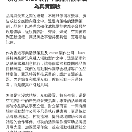
為真實體驗
品牌與受眾之間的連繫，不應只停留在螢幕、廣
告或社交媒體內容之中。透過有策略的活動策
劃，品牌可以將理念轉化成觀眾能夠親身參與的
現場體驗，從視覺設計、聲音、燈光、空間佈置
到互動流程，讓品牌故事變得更具體、更容易被
記住。
作為香港專業活動策劃及 event 製作公司，Luna
善於將品牌訊息融入活動製作之中，透過清晰的
活動統籌和創意執行，讓每個環節都能圍繞品牌
目標展開。我們的活動製作團隊會根據客戶的品
牌定位、受眾特質和推廣目的，設計合適的主
題、內容節奏和現場互動，確保活動不只是好
看，而是能真正引起共鳴。
無論是沉浸式體驗、互動裝置、舞台視覺，還是
空間設計中的燈光與音樂氛圍，專業的活動統籌
都能令品牌故事更立體。對企業而言，一間有經
驗的活動製作公司不只是執行供應商，更是協助
品牌整理訊息、控制流程、提升現場體驗和製造
話題的合作夥伴。成功的活動製作能幫助品牌提
升曝光度、加深受眾印象，並在活動後延續社交