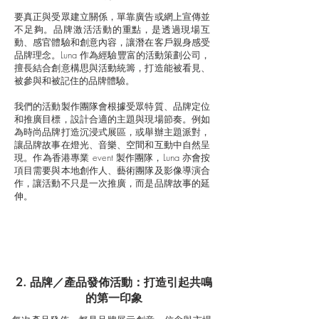
要真正與受眾建立關係，單靠廣告或網上宣傳並
不足夠。品牌激活活動的重點，是透過現場互
動、感官體驗和創意內容，讓潛在客戶親身感受
品牌理念。Luna 作為經驗豐富的活動策劃公司，
擅長結合創意構思與活動統籌，打造能被看見、
被參與和被記住的品牌體驗。
我們的活動製作團隊會根據受眾特質、品牌定位
和推廣目標，設計合適的主題與現場節奏。例如
為時尚品牌打造沉浸式展區，或舉辦主題派對，
讓品牌故事在燈光、音樂、空間和互動中自然呈
現。作為香港專業 event 製作團隊，Luna 亦會按
項目需要與本地創作人、藝術團隊及影像導演合
作，讓活動不只是一次推廣，而是品牌故事的延
伸。
2. 品牌／產品發佈活動：打造引起共鳴
的第一印象