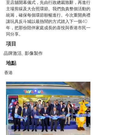
至店舖開幕儀式，先由行政總裁致辭，再進行
主場剪綵及大合照環節。我們負責整個活動的
統籌，確保每個環節順暢進行。今次重開典禮
讓玩具反斗城以最熱鬧的方式踏入下一個40
年，把那份陪伴家庭成長的喜悅與香港市民一
同分享。
項目
品牌激活, 影像製作
地點
香港