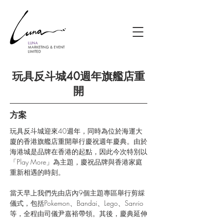
玩具反斗城40週年旗艦店重
開
方案
玩具反斗城迎來40週年，同時為位於海運大
廈的香港旗艦店重開舉行慶祝週年慶典。由於
海港城是品牌在香港的起點，因此今次特別以
「Play More」為主題，慶祝品牌與香港家庭
重新相遇的時刻。
當天早上我們先由店內9個主題專區舉行剪綵
儀式，包括Pokemon、Bandai、Lego、Sanrio
等，全程由司儀尹嘉裕帶領。其後，慶典延伸