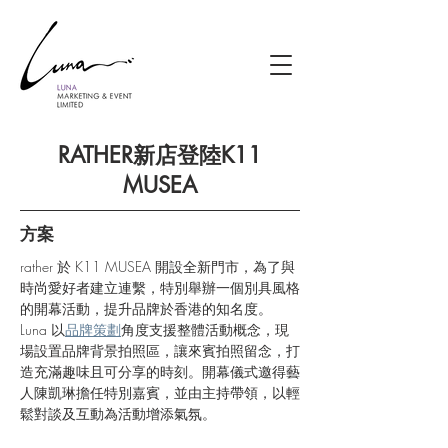
RATHER新店登陸K11
MUSEA
方案
rather 於 K11 MUSEA 開設全新門市，為了與
時尚愛好者建立連繫，特別舉辦一個別具風格
的開幕活動，提升品牌於香港的知名度。
Luna 以
品牌策劃
角度支援整體活動概念，現
場設置品牌背景拍照區，讓來賓拍照留念，打
造充滿趣味且可分享的時刻。開幕儀式邀得藝
人陳凱琳擔任特別嘉賓，並由主持帶領，以輕
鬆對談及互動為活動增添氣氛。