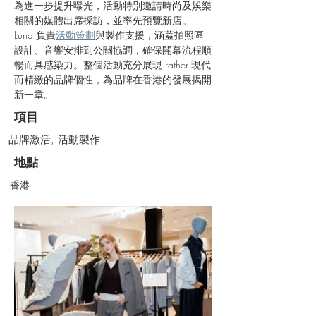
為進一步提升曝光，活動特別邀請時尚及娛樂
相關的媒體出席採訪，並率先預覽新店。
Luna 負責
活動策劃
與製作支援，涵蓋拍照區
設計、音響安排到公關協調，確保開幕流程順
暢而具感染力。整個活動充分展現 rather 現代
而精緻的品牌個性，為品牌在香港的發展揭開
新一章。
項目
品牌激活, 活動製作
地點
香港