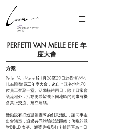
PERFETTI VAN MELLE EFE 年
度大會
方案
Perfetti Van Melle 於4月28至29日於香港WM 
Hotel舉辦員工年度大會，來自全球各地的70
位員工齊聚一堂。活動橫跨兩日，除了日常會
議流程外，活動更希望讓不同地區的同事有機
會真正交流、建立連結。
活動設有打造凝聚團隊的創意活動，讓同事走
出會議室，透過共同體驗拉近距離；傍晚的派
對則以DJ表演、頒獎典禮及打卡拍照區為全日