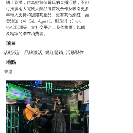
網上直播，作為她首個電玩的直播活動，不但
可推廣兩大電競大熱品牌首次合作及吸引更多
年輕人支持和認識其產品。更有其他網紅，如
樊沛珈（Ah Gi)、Agent L、鄭芷淇（Elka)、
MADBOII等，於社交平台上發佈推廣，以觸
及精準的潛在消費者。
項目
活動設計, 品牌激活, 網紅營銷, 活動製作
地點
香港