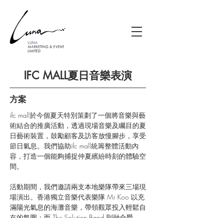
IFC MALL夏日音樂表演
方案
ifc mall於今個夏天特別策劃了一個將音樂與藝
術結合的推廣活動，透過現場音樂及矚目的夏
日藝術裝置，鼓勵顧客及訪客放慢腳步，享受
節日氣息。我們協助ifc mall統籌整體活動內
容，打造一個能夠捕捉仲夏繽紛時刻的體驗空
間。
活動期間，我們邀請兩支本地樂隊帶來三場現
場演出。香港獨立音樂代表樂隊 Mr Koo 以充
滿陽光氣息的海灘音樂，帶領觀眾投入輕鬆自
在的氛圍；而 The Solution Band 則融合爵