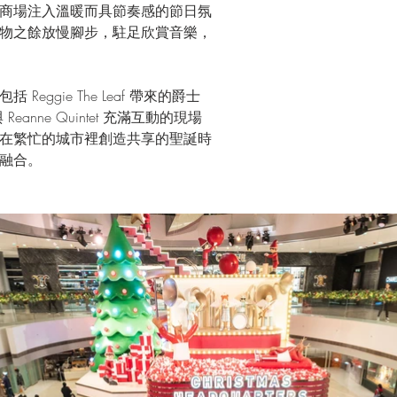
商場注入溫暖而具節奏感的節日氛
物之餘放慢腳步，駐足欣賞音樂，
ggie The Leaf 帶來的爵士
 Reanne Quintet 充滿互動的現場
在繁忙的城市裡創造共享的聖誕時
融合。