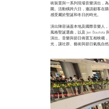
術裝置與一系列現場音樂演出，為
圍。活動橫跨六日，邀請顧客在購
感受屬於聖誕和冬日的時光。
演出陣容涵蓋本地及國際音樂人，包括 Re
風格聖誕選曲，以及 Jen Bautista 與
演出。音樂與節日佈置互相映襯，
光，讓社群、藝術與節日氣氛自然