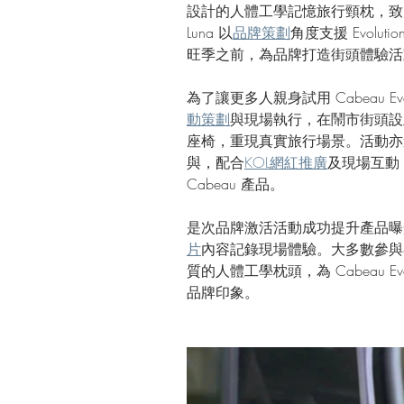
設計的人體工學記憶旅行頸枕，致
Luna 以
品牌策劃
角度支援 Evolu
旺季之前，為品牌打造街頭體驗活
為了讓更多人親身試用 Cabeau Evo
動策劃
與現場執行，在鬧市街頭設
座椅，重現真實旅行場景。活動亦邀請旅遊
與，配合
KOL網紅推廣
及現場互動
Cabeau 產品。
是次品牌激活活動成功提升產品曝
片
內容記錄現場體驗。大多數參與
質的人體工學枕頭，為 Cabeau Ev
品牌印象。