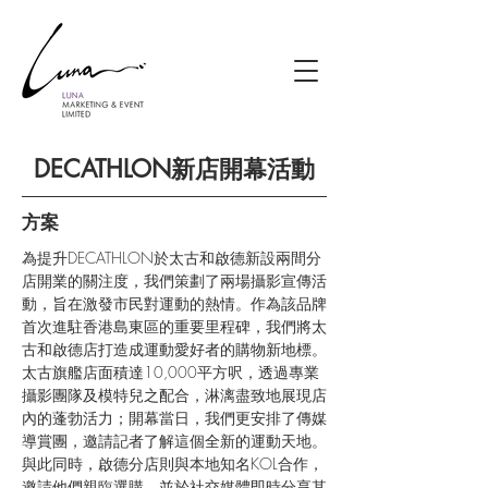
DECATHLON新店開幕活動
方案
為提升DECATHLON於太古和啟德新設兩間分
店開業的關注度，我們策劃了兩場攝影宣傳活
動，旨在激發市民對運動的熱情。作為該品牌
首次進駐香港島東區的重要里程碑，我們將太
古和啟德店打造成運動愛好者的購物新地標。
太古旗艦店面積達10,000平方呎，透過專業
攝影團隊及模特兒之配合，淋漓盡致地展現店
內的蓬勃活力；開幕當日，我們更安排了傳媒
導賞團，邀請記者了解這個全新的運動天地。
與此同時，啟德分店則與本地知名KOL合作，
邀請他們親臨選購，並於社交媒體即時分享其