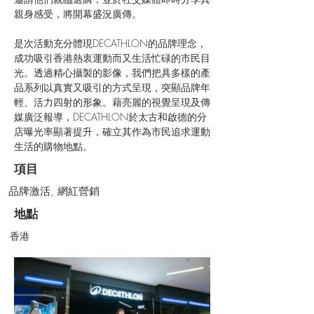
親身感受，將開幕盛況廣傳。
是次活動充分體現DECATHLON的品牌理念，
成功吸引香港熱衷運動而又生活忙碌的市民目
光。透過精心攝製的影像，我們把具多樣的產
品系列以真實又吸引的方式呈現，突顯品牌年
輕、活力四射的形象。藉亮麗的視覺呈現及傳
媒廣泛報導，DECATHLON於太古和啟德的分
店曝光率顯著提升，確立其作為市民追求運動
生活的購物地點。
項目
品牌激活, 網紅營銷
地點
香港