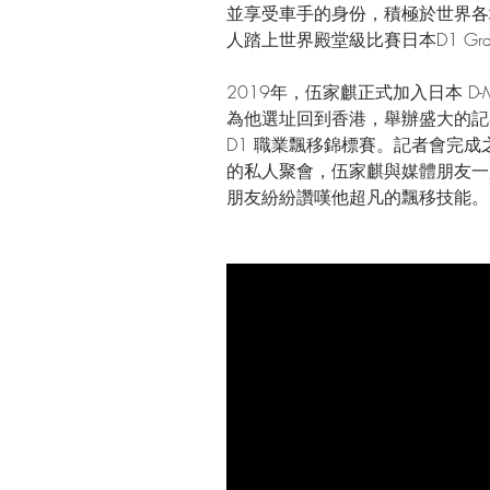
並享受車手的身份，積極於世界各
人踏上世界殿堂級比賽日本D1 Gran
2019年，伍家麒正式加入日本 D
為他選址回到香港，舉辦盛大的記
D1 職業飄移錦標賽。記者會完
的私人聚會，伍家麒與媒體朋友一
朋友紛紛讚嘆他超凡的飄移技能。