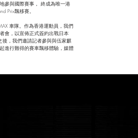
地參與國際賽事， 終成為唯一港
d Prix飄移賽。
-MAX 車隊。作為香港運動員，我們
者會，以宣佈正式簽約出戰日本 
成之後，我們邀請記者參與與伍家麒
起進行難得的賽車飄移體驗，媒體