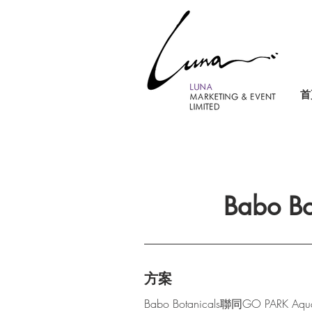
首
Babo B
方案
Babo Botanicals聯同GO P