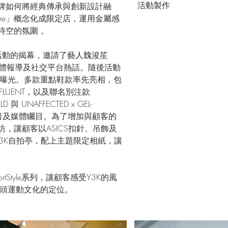
活動製作
品牌如何將經典傳承與創新設計融
uture」概念化成限定店，運用金屬感
時空的氛圍 。
l作為活動的揭幕，邀請了藝人魏浚笙
，引起媒體報導及社交平台熱話。隨後活動
曝光。多款重點鞋款率先亮相，包
TIC FLUENT，以及聯名別注款 
ELD 與 UNAFFECTED x GEL-
愛好者及媒體矚目。為了增加與顧客的
作坊，讓顧客以ASICS扣針、吊飾及
3K自拍亭，配上主題限定相紙，讓
rtStyle系列，讓顧客感受Y3K的風
頭運動文化的定位。