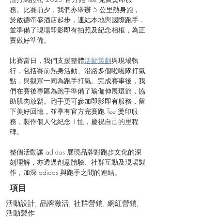
務。比賽前夕，我們亦舉辦 5 公里熱身跑，
於啟德帝盛酒店起步，連結本地與國際跑手，
並準備了現場即影即有拍照及紀念相框，為正
賽做好準備。
比賽當日，我們支援整體
活動策劃
與現場執
行，包括賽前熱身活動、沿路多個啦啦隊打氣
點，與觀眾一同為跑手打氣。完成賽事後，我
們在賽後專區為跑手準備了瑜伽伸展環節，協
助肌肉放鬆。跑手更可參加即影即有服務，留
下美好回憶，並享有官方完賽跑 Tee 燙印服
務，製作個人化紀念 T 恤，慶祝自己的里程
碑。
整個活動讓 adidas 展現品牌對跑步文化的深
刻理解，亦透過創意體驗、社群互動及現場製
作，加深 adidas 與跑手之間的連結。
項目
活動設計, 品牌激活, 社群營銷, 網紅營銷,
活動製作