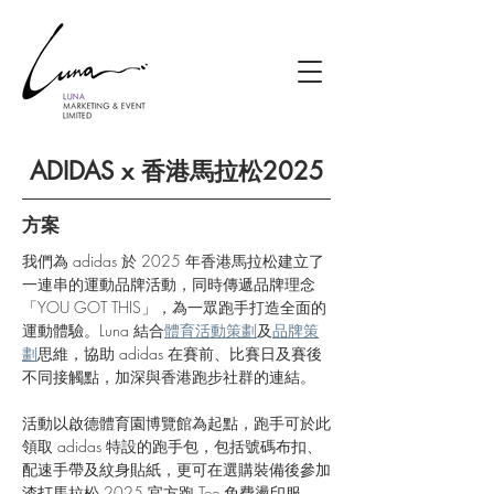
ADIDAS x 香港馬拉松2025
方案
我們為 adidas 於 2025 年香港馬拉松建立了
一連串的運動品牌活動，同時傳遞品牌理念
「YOU GOT THIS」，為一眾跑手打造全面的
運動體驗。Luna 結合
體育活動策劃
及
品牌策
劃
思維，協助 adidas 在賽前、比賽日及賽後
不同接觸點，加深與香港跑步社群的連結。
活動以啟德體育園博覽館為起點，跑手可於此
領取 adidas 特設的跑手包，包括號碼布扣、
配速手帶及紋身貼紙，更可在選購裝備後參加
渣打馬拉松 2025 官方跑 Tee 免費燙印服