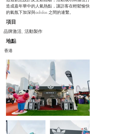
造成嘉年華中的人氣熱點，讓訪客在輕鬆愉快
的氣氛下加深與adidas 之間的連繫。
項目
品牌激活, 活動製作
地點
香港