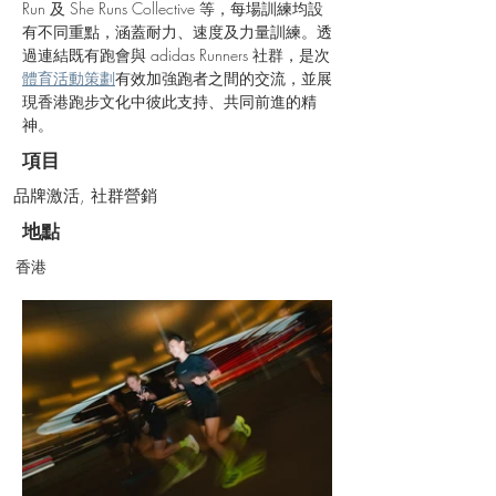
Run 及 She Runs Collective 等，每場訓練均設
有不同重點，涵蓋耐力、速度及力量訓練。透
過連結既有跑會與 adidas Runners 社群，是次
體育活動策劃
有效加強跑者之間的交流，並展
現香港跑步文化中彼此支持、共同前進的精
神。
項目
品牌激活, 社群營銷
地點
香港