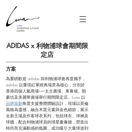
ADIDAS x 利物浦球會期間限
定店
方案
為重磅歡迎 adidas 與利物浦球會再度攜手，
adidas 以重現紅軍經典場景為核心，分別於
香港四個人氣商場──太古廣場、東薈城、朗
豪坊及美麗華廣場舉行期間限定店。Luna 以
品牌策劃
角度支援整體體驗設計，現場以英倫
風格為靈感，融合木質元素與金色細節，展示
全新主場及作客球衣系列，包括球衣、球褲及
球襪，配合利物浦球員的球星畫像牆，營造出
時尚而充滿動感的氛圍，成功吸引大量球迷到