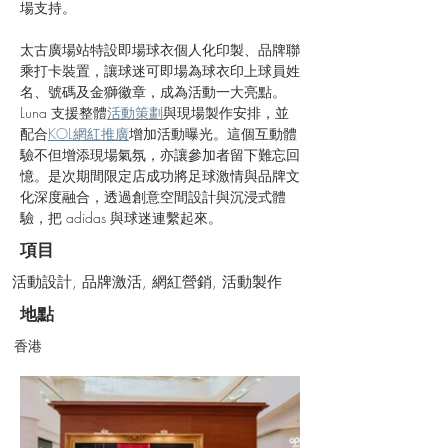
場支持。
太古廣場站特設即場球衣個人化印製、品牌聯
乘打卡裝置，讓球迷可即場為球衣印上球員姓
名、號碼及金獅徽章，成為活動一大亮點。
Luna 支援整體
活動策劃
與現場製作安排，並
配合
KOL網紅推廣
增加活動曝光。這個互動體
驗不但增添現場氣氛，亦讓參加者留下難忘回
憶。是次期間限定店成功將足球激情與品牌文
化深度融合，透過創意空間設計與沉浸式體
驗，把 adidas 與球迷連繫起來。
項目
活動設計, 品牌激活, 網紅營銷, 活動製作
地點
香港