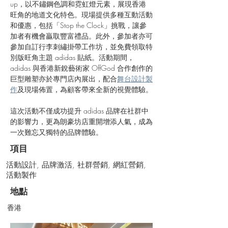
up，以不鏽鋼色調和霓虹燈元素，展現香港
旺角的地道文化特色。現場提供多種互動活動
和優惠，包括「Stop the Clock」挑戰，讓參
加者有機會贏取豐富禮品。此外，參加者亦可
參加自訂行李刺繡掛帶工作坊，並免費領取特
別版旺角主題 adidas 貼紙。活動期間，
adidas 與香港新銳藝術家 OffGod 合作創作的
巨型雕塑亦於專門店內展出，配合
舞台設計製
作
及現場佈置，為顧客帶來全新的視覺體驗。
這次活動不僅成功提升 adidas 品牌在社群中
的影響力，更為朗豪坊店重開增添人氣，成為
一次難忘又獨特的品牌體驗。
項目
活動設計, 品牌激活, 社群營銷, 網紅營銷,
活動製作
地點
香港