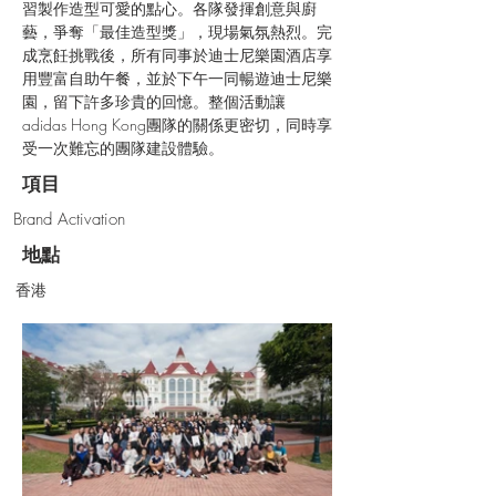
習製作造型可愛的點心。各隊發揮創意與廚
藝，爭奪「最佳造型獎」，現場氣氛熱烈。完
成烹飪挑戰後，所有同事於迪士尼樂園酒店享
用豐富自助午餐，並於下午一同暢遊迪士尼樂
園，留下許多珍貴的回憶。整個活動讓 
adidas Hong Kong團隊的關係更密切，同時享
受一次難忘的團隊建設體驗。
項目
Brand Activation
地點
香港