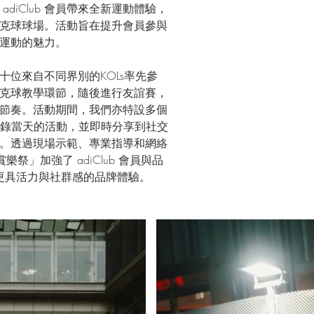
diClub 會員帶來全新運動體驗，
克球球場。活動旨在提升會員參與
運動的魅力。
位來自不同界別的KOLs率先參
克球教學環節，隨後進行友誼賽，
節奏。活動期間，我們亦特設多個
者記錄當天的活動，並即時分享到社交
。透過現場示範、專業指導和網絡
球賞樂祭」加強了 adiClub 會員與品
建立更具活力與社群感的品牌體驗。