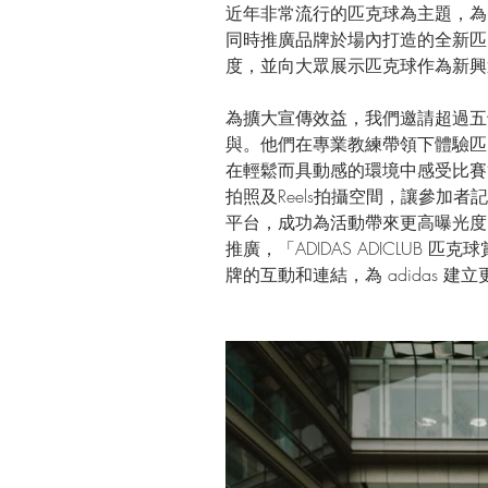
近年非常流行的匹克球為主題，為 a
同時推廣品牌於場內打造的全新匹
度，並向大眾展示匹克球作為新興
為擴大宣傳效益，我們邀請超過五十
與。他們在專業教練帶領下體驗匹
在輕鬆而具動感的環境中感受比賽
拍照及Reels拍攝空間，讓參加
平台，成功為活動帶來更高曝光度
推廣，「ADIDAS ADICLUB 匹克
牌的互動和連結，為 adidas 