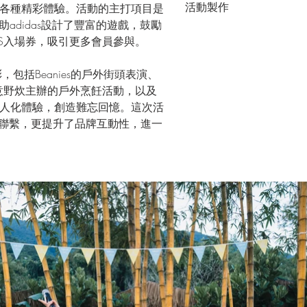
活動製作
各種精彩體驗。活動的主打項目是
我們協助adidas設計了豐富的遊戲，鼓勵
ASS入場券，吸引更多會員參與。
，包括Beanies的戶外街頭表演、
程，得意野炊主辦的戶外烹飪活動，以及
人化體驗，創造難忘回憶。這次活
間的聯繫，更提升了品牌互動性，進一