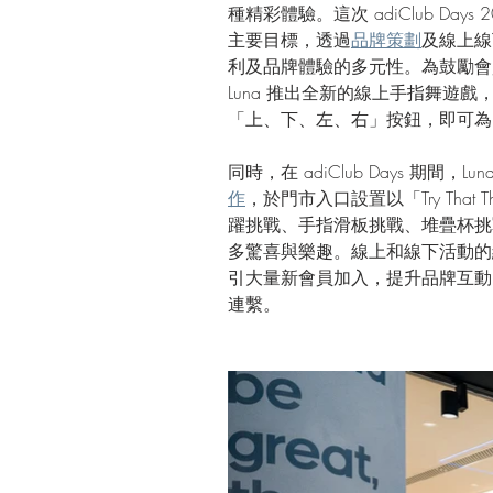
種精彩體驗。這次 adiClub Days
主要目標，透過
品牌策劃
及線上線下
利及品牌體驗的多元性。為鼓勵會
Luna 推出全新的線上手指舞遊
「上、下、左、右」按鈕，即可為 a
同時，在 adiClub Days 期間，Lu
作
，於門市入口設置以「Try That
躍挑戰、手指滑板挑戰、堆疊杯挑
多驚喜與樂趣。線上和線下活動的
引大量新會員加入，提升品牌互動、曝
連繫。