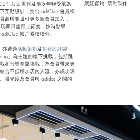
網紅營銷, 活動製作
 2024 以 Z 世代及廣泛年輕受眾為
互動設計，突出 adiClub 會員福
員參與並吸引更多新會員加入，
戲，玩家只需跟上節奏，按時點擊
diClub 帳戶累積積分。
na 亦透過
活動策劃
及
舞台設計製
 Thing」為主題的線下挑戰，包括跳
戰和音樂拳擊挑戰，為會員帶來更
結合不但增加店內人流，亦成功吸
光度及會員與 adidas 之間的