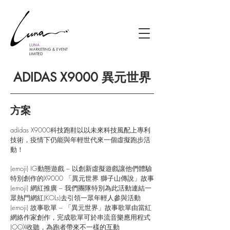
ADIDAS X9000 異元世界
方案
adidas X9000科技跑鞋以以未來科技風配上專利
技術，疫情下仍能與年輕世代來一個虛擬跑步活
動！
(emoji) IG動態遊戲 – 以創新虛擬遊戲讓他們體驗
特別創作的X9000 「異元世界 獅子山傳說」故事
(emoji) 網紅推廣 – 我們團隊特別為此活動連結一
眾熱門網紅(KOLs)去引領一眾年輕人參與活動
(emoji) 故事歌單 – 「異元世界」故事歌單由當紅
網絡作家創作，完成歌單可於串流音樂應用程式
JOOX收聽，為跑者帶來不一樣的互動